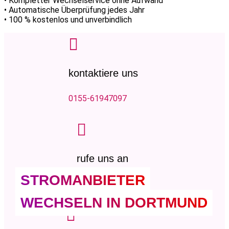
• Kompletter Wechselservice ohne Aufwand
• Automatische Überprüfung jedes Jahr
• 100 % kostenlos und unverbindlich

kontaktiere uns
0155-61947097

rufe uns an
STROMANBIETER
04472-284310
WECHSELN IN DORTMUND
