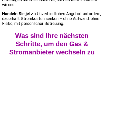
wir uns.
Handeln Sie jetzt:
Unverbindliches Angebot anfordern,
dauerhaft Stromkosten senken – ohne Aufwand, ohne
Risiko, mit persönlicher Betreuung.
Was sind Ihre nächsten
Schritte, um den Gas &
Stromanbieter wechseln zu
lassen?
1
Daten übermitteln
Rufen Sie uns an oder nutzen Sie ganz bequem
unser online Formular. Dort tragen Sie nur die
nötigsten Angaben ein – Ihre Postleitzahl, den
Jahresverbrauch und falls gewünscht eine